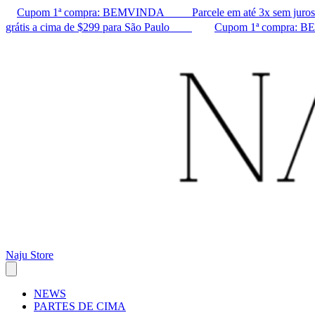
Cupom 1ª compra: BEMVINDA ㅤ ㅤ ㅤ ㅤ ㅤ ㅤ ㅤ ㅤ ㅤ Parcele em até 3x sem juros ㅤ ㅤ ㅤ ㅤ 
grátis a cima de $299 para São Paulo ㅤ ㅤ ㅤ ㅤ ㅤ ㅤ ㅤ
Cupom 1ª compra: BEMVINDA ㅤ
Naju Store
NEWS
PARTES DE CIMA