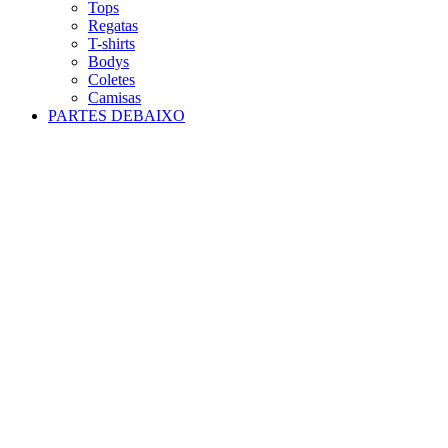
Tops
Regatas
T-shirts
Bodys
Coletes
Camisas
PARTES DEBAIXO